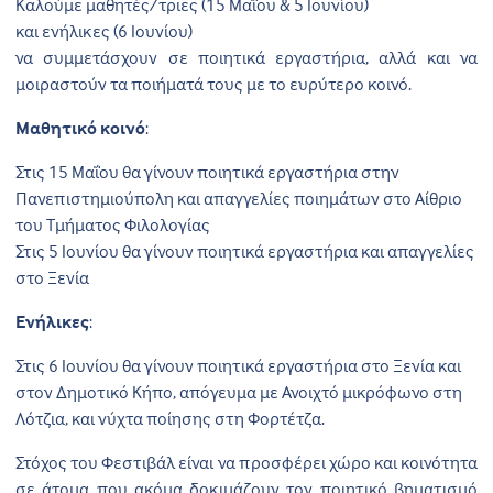
Καλούμε μαθητές/τριες (15 Μαΐου & 5 Ιουνίου)
και ενήλικες (6 Ιουνίου)
να συμμετάσχουν σε ποιητικά εργαστήρια, αλλά και να
μοιραστούν τα ποιήματά τους με το ευρύτερο κοινό.
Μαθητικό κοινό
:
Στις 15 Μαΐου θα γίνουν ποιητικά εργαστήρια στην
Πανεπιστημιούπολη και απαγγελίες ποιημάτων στο Αίθριο
του Τμήματος Φιλολογίας
Στις 5 Ιουνίου θα γίνουν ποιητικά εργαστήρια και απαγγελίες
στο Ξενία
Ενήλικες
:
Στις 6 Ιουνίου θα γίνουν ποιητικά εργαστήρια στο Ξενία και
στον Δημοτικό Κήπο, απόγευμα με Ανοιχτό μικρόφωνο στη
Λότζια, και νύχτα ποίησης στη Φορτέτζα.
Στόχος του Φεστιβάλ είναι να προσφέρει χώρο και κοινότητα
σε άτομα που ακόμα δοκιμάζουν τον ποιητικό βηματισμό