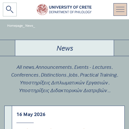
Homepage
_
News
_
News
All news
Announcements
Events - Lectures
,
,
,
Conferences
Distinctions
Jobs
Practical Training
,
,
,
,
Υποστηρίξεις Διπλωματικών Εργασιών
,
Υποστηρίξεις Διδακτορικών Διατριβών
,
,
16 May 2026