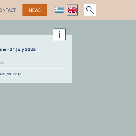
ONTACT
NEWS
une - 31 July 2026
UL
rad@phl.uoc.gr