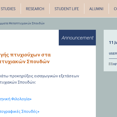
STUDIES
RESEARCH
STUDENT LIFE
ALUMNI
C
άμματα Μεταπτυχιακών Σπουδών
Announcement
11 J
ωγής πτυχιούχων στα
USEF
πτυχιακών Σπουδών
pg
ακάτω προκηρύξεις εισαγωγικών εξετάσεων
τυχιακών Σπουδών:
ηνική Φιλολογία»
τογραφικές Σπουδές»