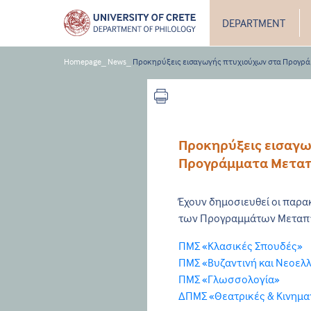
DEPARTMENT
Homepage
_
News
_
Προκηρύξεις εισαγωγής πτυχιούχων στα Προγρ
Προκηρύξεις εισαγ
Προγράμματα Μετα
Έχουν δημοσιευθεί οι παρ
των Προγραμμάτων Μεταπ
ΠΜΣ «Κλασικές Σπουδές»
ΠΜΣ «Βυζαντινή και Νεοελλ
ΠΜΣ «Γλωσσολογία»
ΔΠΜΣ «Θεατρικές & Κινημα