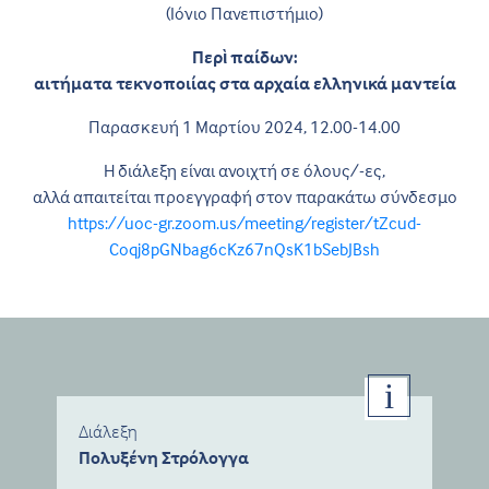
(Ιόνιο Πανεπιστήμιο)
Περὶ παίδων:
αιτήματα τεκνοποιίας στα αρχαία ελληνικά μαντεία
Παρασκευή 1 Μαρτίου 2024, 12.00-14.00
Η διάλεξη είναι ανοιχτή σε όλους/-ες,
αλλά απαιτείται προεγγραφή στον παρακάτω σύνδεσμο
https://uoc-gr.zoom.us/meeting/register/tZcud-
Coqj8pGNbag6cKz67nQsK1bSebJBsh
Διάλεξη
Πολυξένη Στρόλογγα