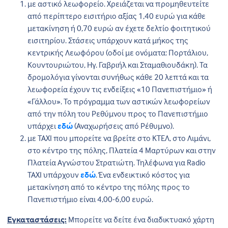
με αστικό λεωφορείο. Χρειάζεται να προμηθευτείτε
από περίπτερο εισιτήριο αξίας 1,40 ευρώ για κάθε
μετακίνηση ή 0,70 ευρώ αν έχετε δελτίο φοιτητικού
εισιτηρίου. Στάσεις υπάρχουν κατά μήκος της
κεντρικής Λεωφόρου (οδοί με ονόματα: Πορτάλιου,
Κουντουριώτου, Ηγ. Γαβριήλ και Σταμαθιουδάκη). Τα
δρομολόγια γίνονται συνήθως κάθε 20 λεπτά και τα
λεωφορεία έχουν τις ενδείξεις «10 Πανεπιστήμιο» ή
«Γάλλου». Το πρόγραμμα των αστικών λεωφορείων
από την πόλη του Ρεθύμνου προς το Πανεπιστήμιο
υπάρχει
εδώ
(Αναχωρήσεις από Ρέθυμνο).
με TAXI που μπορείτε να βρείτε στο ΚΤΕΛ, στο Λιμάνι,
στο κέντρο της πόλης, Πλατεία 4 Μαρτύρων και στην
Πλατεία Αγνώστου Στρατιώτη. Τηλέφωνα για Radio
TAXI υπάρχουν
εδώ
. Ένα ενδεικτικό κόστος για
μετακίνηση από το κέντρο της πόλης προς το
Πανεπιστήμιο είναι 4,00-6,00 ευρώ.
Εγκαταστάσεις:
Μπορείτε να δείτε ένα διαδικτυακό χάρτη