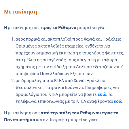
Μετακίνηση
Η μετακίνηση σας
προς το Ρέθυμνο
μπορεί να γίνει:
αεροπορικά και ακτοπλοϊκά προς Χανιά και Ηράκλειο.
Ορισμένες ακτοπλοϊκές εταιρείες, ενδέχεται να
παρέχουν σημαντική έκπτωση στους νέους φοιτητές,
στα μέλη της οικογένειάς τους και για τη μεταφορά
οχήματος με την επίδειξη του Δελτίου εξεταζόμενου/
υποψηφίου Πανελλαδικών Εξετάσεων.
με δρομολόγια του ΚΤΕΛ από Χανιά, Ηράκλειο,
Θεσσαλονίκη, Πάτρα και Ιωάννινα. Πληροφορίες για
δρομολόγια του ΚΤΕΛ μπορείτε να βρείτε
εδώ
. Τα
τηλέφωνα επικοινωνίας με το ΚΤΕΛ αναφέρονται
εδώ
.
Η μετακίνηση σας
από την πόλη του Ρεθύμνου προς το
Πανεπιστήμιο
και αντίστροφα μπορεί να γίνει: