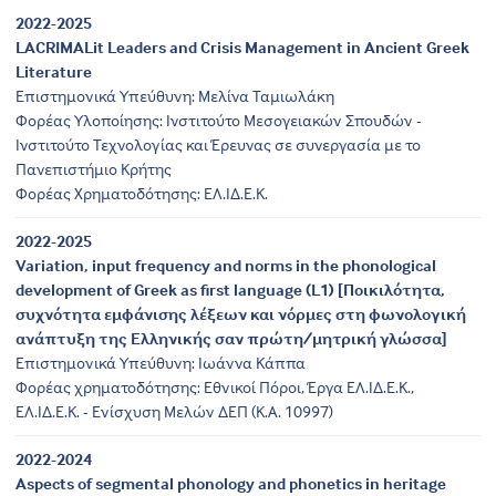
2022-2025
LACRIMALit Leaders and Crisis Management in Ancient Greek
Literature
Επιστημονικά Υπεύθυνη: Μελίνα Ταμιωλάκη
Φορέας Υλοποίησης: Ινστιτούτο Μεσογειακών Σπουδών -
Ινστιτούτο Τεχνολογίας και Έρευνας σε συνεργασία με το
Πανεπιστήμιο Κρήτης
Φορέας Χρηματοδότησης: ΕΛ.ΙΔ.Ε.Κ.
2022-2025
Variation, input frequency and norms in the phonological
development of Greek as first language (L1) [Ποικιλότητα,
συχνότητα εμφάνισης λέξεων και νόρμες στη φωνολογική
ανάπτυξη της Ελληνικής σαν πρώτη/μητρική γλώσσα]
Επιστημονικά Υπεύθυνη: Iωάννα Κάππα
Φορέας χρηματοδότησης: Εθνικοί Πόροι, Έργα ΕΛ.ΙΔ.Ε.Κ.,
ΕΛ.ΙΔ.Ε.Κ. - Ενίσχυση Μελών ΔΕΠ (Κ.Α. 10997)
2022-2024
Aspects of segmental phonology and phonetics in heritage