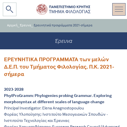
Αρχική
_
Έρευνα
_
Ερευνητικά προγράμματα 2021-σήμερα
Έρευνα
ΕΡΕΥΝΗΤΙΚΑ ΠΡΟΓΡΑΜΜΑΤΑ των μελών
Δ.Ε.Π. του Τμήματος Φιλολογίας, Π.Κ. 2021-
σήμερα
2023-2028
PhylProGramm: Phylogenies probing Grammar. Exploring
morphosyntax at different scales of language change
Principal Investigator: Elena Anagnostopoulou
Φορέας Υλοποίησης: Ινστιτούτο Μεσογειακών Σπουδών -
Ινστιτούτο Τεχνολογίας και Έρευνας
Φορέας Χρηματοδότησης: European Research Council (Advanced