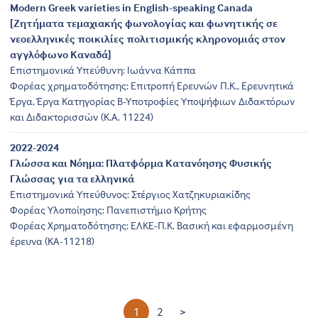
Modern Greek varieties in English-speaking Canada
[Ζητήματα τεμαχιακής φωνολογίας και φωνητικής σε
νεοελληνικές ποικιλίες πολιτισμικής κληρονομιάς στον
αγγλόφωνο Καναδά]
Επιστημονικά Υπεύθυνη: Iωάννα Κάππα
Φορέας χρηματοδότησης: Επιτροπή Ερευνών Π.Κ., Ερευνητικά
Έργα, Έργα Κατηγορίας Β-Υποτροφίες Υποψήφιων Διδακτόρων
και Διδακτορισσών (Κ.Α. 11224)
2022-2024
Γλώσσα και Νόημα: Πλατφόρμα Κατανόησης Φυσικής
Γλώσσας για τα ελληνικά
Επιστημονικά Υπεύθυνος: Στέργιος Χατζηκυριακίδης
Φορέας Υλοποίησης: Πανεπιστήμιο Κρήτης
Φορέας Χρηματοδότησης: ΕΛΚΕ-Π.Κ. Βασική και εφαρμοσμένη
έρευνα (ΚΑ-11218)
1
2
>