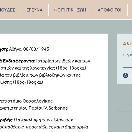
ΠΟΥΔΕΣ
ΕΡΕΥΝΑ
ΦΟΙΤΗΤΙΚΗ ΖΩΗ
ΑΠΟΦΟΙΤΟΙ
Αλέ
ηση:
Αθήνα, 08/03/1945
Τμήμα
κά Ενδιαφέροντα:
Ιστορία των ιδεών και των
οπιών και της λογοτεχνίας (18ος-19ος αι.)
ία του βιβλίου, των βιβλιοθηκών και της
ωσης (18ος-19ος αι.)
νεπιστήμιο Θεσσαλονίκης
Πανεπιστημίου Παρίσι IV, Sorbonne
ριβής:
Η ανακάλυψη των ελληνικών
ϋποθέσεις, προσπάθειες και η δημιουργία