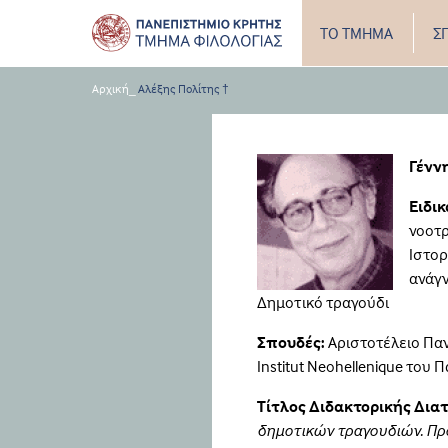
ΤΟ ΤΜΗΜΑ
Σ
Αρχική
_
Αλέξης Πολίτης †
Γένν
Ειδι
νοοτρ
Ιστορ
ανάγν
Δημοτικό τραγούδι
Σπουδές:
Αριστοτέλειο Πα
Institut Neohellenique του 
Τίτλος Διδακτορικής Διατ
δημοτικών τραγουδιών. Προ