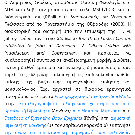
Ο Δημήτριος Σκρέκας σπούδασε Κλασική Φιλολογία στο
ΑΠΘ και έλαβε τον μεταπτυχιακό τίτλο ΜSt (2003) και το
διδακτορικό του (DPhil) στις
Μεσαιωνικές και Νεότερες
Γλώσσες
από το Πανεπιστήμιο της Οξφόρδης (2008). Η
διδακτορική του διατριβή υπό την επίβλεψη της +E. M.
Jeffreys φέρει τον τίτλο
Studies in the Three Iambic Canons
attributed to John of Damascus: A Critical Edition with
Introduction and Commentary
και πρόκειται να
κυκλοφορηθεί σύντομα σε αναθεωρημένη μορφή. Διαθέτει
εκτενή διεθνή εμπειρία και ανάλογες δημοσιεύσεις στους
τομείς της ελληνικής παλαιογραφίας, κωδικολογίας, καθώς
επίσης της βυζαντινής υμνογραφίας, ποίησης και
μουσικολογίας. Έχει εργαστεί σε διάφορα ερευνητικά
προγράμματα, όπως το
Prosopography of the Byzantine World
,
στην
καταλογογράφηση ελληνικών χειρογράφων στη
Βρετανική Βιβλιοθήκη
(Λονδίνο),
στο Μουσείο Μπενάκη
, στη
Database of Byzantine Book Epigrams
(Γάνδη), στη
Δημοτική
Βιβλιοθήκη Κοζάνης
(με τον Χαρίτωνα Καρανάσιο), εκπόνησε
την αναλυτική ηλεκτρονική περιγραφή των ελληνικών