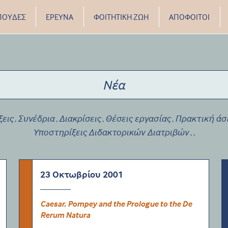
ΠΟΥΔΕΣ
ΕΡΕΥΝΑ
ΦΟΙΤΗΤΙΚΗ ΖΩΗ
ΑΠΟΦΟΙΤΟΙ
Νέα
ξεις
Συνέδρια
Διακρίσεις
Θέσεις εργασίας
Πρακτική άσ
,
,
,
,
Υποστηρίξεις Διδακτορικών Διατριβών
,
,
23 Οκτωβρίου 2001
Caesar, Pompey and the Prologue to the De
Rerum Natura