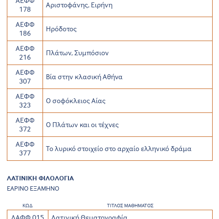
ΑΕΦΦ
Αριστοφάνης, Ειρήνη
178
ΑΕΦΦ
Ηρόδοτος
186
ΑΕΦΦ
Πλάτων, Συμπόσιον
216
ΑΕΦΦ
Βία στην κλασική Αθήνα
307
ΑΕΦΦ
Ο σοφόκλειος Αίας
323
ΑΕΦΦ
Ο Πλάτων και οι τέχνες
372
ΑΕΦΦ
Το λυρικό στοιχείο στο αρχαίο ελληνικό δράμα
377
ΛΑΤΙΝΙΚΗ ΦΙΛΟΛΟΓΙΑ
ΕΑΡΙΝΟ ΕΞΑΜΗΝΟ
ΚΩΔ
ΤΙΤΛΟΣ ΜΑΘΗΜΑΤΟΣ
ΛΑΦΦ 015
Λατινική Θεματογραφία