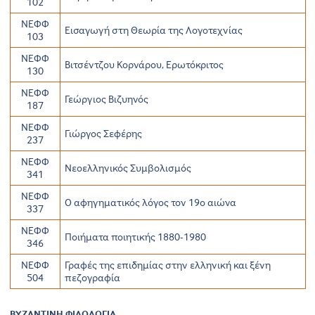
102
ΝΕΦΦ
Εισαγωγή στη Θεωρία της Λογοτεχνίας
103
ΝΕΦΦ
Βιτσέντζου Κορνάρου, Ερωτόκριτος
130
ΝΕΦΦ
Γεώργιος Βιζυηνός
187
ΝΕΦΦ
Γιώργος Σεφέρης
237
ΝΕΦΦ
Νεοελληνικός Συμβολισμός
341
ΝΕΦΦ
Ο αφηγηματικός λόγος τον 19ο αιώνα
337
ΝΕΦΦ
Ποιήματα ποιητικής 1880-1980
346
ΝΕΦΦ
Γραφές της επιδημίας στην ελληνική και ξένη
504
πεζογραφία
ΒΥΖΑΝΤΙΝΗ ΦΙΛΟΛΟΓΙΑ