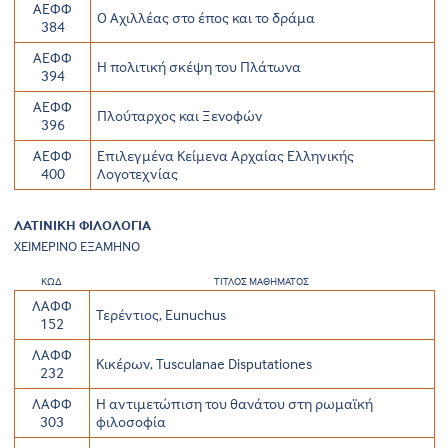
ΑΕΦΦ
Ο Αχιλλέας στο έπος και το δράμα
384
ΑΕΦΦ
Η πολιτική σκέψη του Πλάτωνα
394
ΑΕΦΦ
Πλούταρχος και Ξενοφών
396
ΑΕΦΦ
Επιλεγμένα Κείμενα Αρχαίας Ελληνικής
400
Λογοτεχνίας
ΛΑΤΙΝΙΚΗ ΦΙΛΟΛΟΓΙΑ
ΧΕΙΜΕΡΙΝΟ ΕΞΑΜΗΝΟ
ΚΩΔ
ΤΙΤΛΟΣ ΜΑΘΗΜΑΤΟΣ
ΛΑΦΦ
Τερέντιος, Eunuchus
152
ΛΑΦΦ
Κικέρων, Tusculanae Disputationes
232
ΛΑΦΦ
Η αντιμετώπιση του θανάτου στη ρωμαϊκή
303
φιλοσοφία