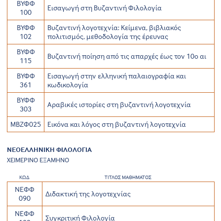
ΒΥΦΦ
Εισαγωγή στη Βυζαντινή Φιλολογία
100
ΒΥΦΦ
Βυζαντινή λογοτεχνία: Κείμενα, βιβλιακός
102
πολιτισμός, μεθοδολογία της έρευνας
ΒΥΦΦ
Βυζαντινή ποίηση από τις απαρχές έως τον 10ο αι
115
ΒΥΦΦ
Εισαγωγή στην ελληνική παλαιογραφία και
361
κωδικολογία
ΒΥΦΦ
Αραβικές ιστορίες στη βυζαντινή λογοτεχνία
303
ΜΒΖΦ025
Εικόνα και λόγος στη βυζαντινή λογοτεχνία
ΝΕΟΕΛΛΗΝΙΚΗ ΦΙΛΟΛΟΓΙΑ
ΧΕΙΜΕΡΙΝΟ ΕΞΑΜΗΝΟ
ΚΩΔ
ΤΙΤΛΟΣ ΜΑΘΗΜΑΤΟΣ
ΝΕΦΦ
Διδακτική της λογοτεχνίας
090
ΝΕΦΦ
Συγκριτική Φιλολογία