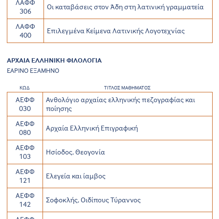
ΛΑΦΦ
Οι καταβάσεις στον Άδη στη λατινική γραμματεία
306
ΛΑΦΦ
Επιλεγμένα Κείμενα Λατινικής Λογοτεχνίας
400
ΑΡΧΑΙΑ ΕΛΛΗΝΙΚΗ ΦΙΛΟΛΟΓΙΑ
ΕΑΡΙΝΟ ΕΞΑΜΗΝΟ
ΚΩΔ
ΤΙΤΛΟΣ ΜΑΘΗΜΑΤΟΣ
ΑΕΦΦ
Ανθολόγιο αρχαίας ελληνικής πεζογραφίας και
030
ποίησης
ΑΕΦΦ
Αρχαία Ελληνική Επιγραφική
080
ΑΕΦΦ
Ησίοδος, Θεογονία
103
ΑΕΦΦ
Ελεγεία και ίαμβος
121
ΑΕΦΦ
Σοφοκλής, Οιδίπους Τύραννος
142