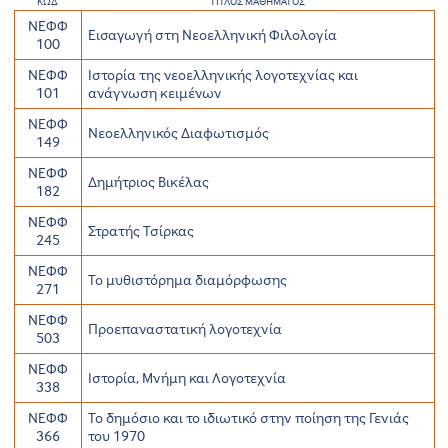
ΚΩΔ
ΤΙΤΛΟΣ ΜΑΘΗΜΑΤΟΣ
ΝΕΦΦ
Εισαγωγή στη Νεοελληνική Φιλολογία
100
ΝΕΦΦ
Ιστορία της νεοελληνικής λογοτεχνίας και
101
ανάγνωση κειμένων
ΝΕΦΦ
Νεοελληνικός Διαφωτισμός
149
ΝΕΦΦ
Δημήτριος Βικέλας
182
ΝΕΦΦ
Στρατής Τσίρκας
245
ΝΕΦΦ
Το μυθιστόρημα διαμόρφωσης
271
ΝΕΦΦ
Προεπαναστατική λογοτεχνία
503
ΝΕΦΦ
Ιστορία, Μνήμη και Λογοτεχνία
338
ΝΕΦΦ
Το δημόσιο και το ιδιωτικό στην ποίηση της Γενιάς
366
του 1970